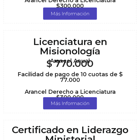
Arancel Derecho a Licenciatura
$300.000
Más Información
Licenciatura en
Misionología
Arancel Anual
$ 770.000
Facilidad de pago de 10 cuotas de $
77.000
Arancel Derecho a Licenciatura
$300.000
Más Información
Certificado en Liderazgo
Ministerial