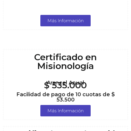
Más Información
Certificado en
Misionología
Arancel Anual
$ 535.000
Facilidad de pago de 10 cuotas de $
53.500
Más Información