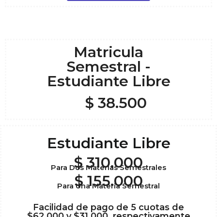
Matricula
Semestral -
Estudiante Libre
$ 38.500
Estudiante Libre
$ 310.000
Para Dos Materias Semestrales
$ 155.000
Para Una Materia Semestral
Facilidad de pago de 5 cuotas de
$62.000 y $31.000, respectivamente