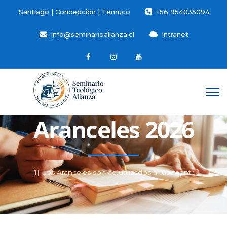
Santiago | Concepción | Temuco
+56 954035094
info@seminarioalianza.cl
Intranet
Aranceles 2026
[1] Los Aranceles son actualizados anualmente