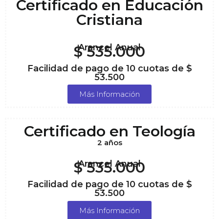
Certificado en Educación
Cristiana
Arancel Anual
$ 535.000
Facilidad de pago de 10 cuotas de $
53.500
Más Información
Certificado en Teología
2 años
$ 535.000
Arancel Anual
Facilidad de pago de 10 cuotas de $
53.500
Más Información