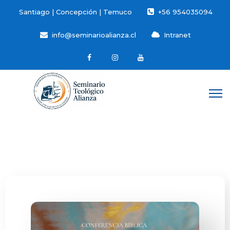
Santiago | Concepción | Temuco
+56 954035094
info@seminarioalianza.cl
Intranet