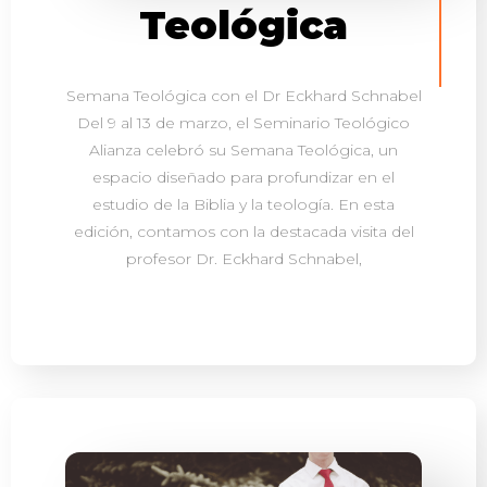
Teológica
Semana Teológica con el Dr Eckhard Schnabel
Del 9 al 13 de marzo, el Seminario Teológico
Alianza celebró su Semana Teológica, un
espacio diseñado para profundizar en el
estudio de la Biblia y la teología. En esta
edición, contamos con la destacada visita del
profesor Dr. Eckhard Schnabel,