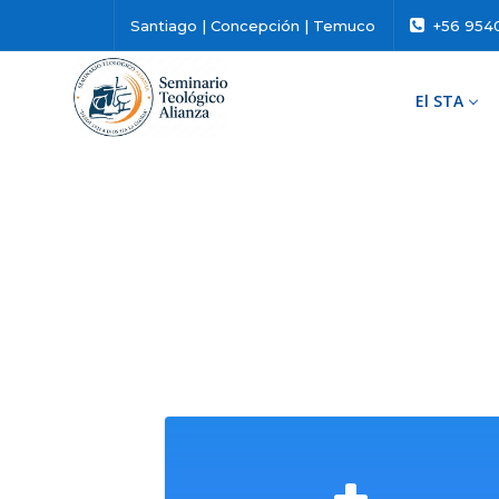
Santiago | Concepción | Temuco
+56 954
El STA