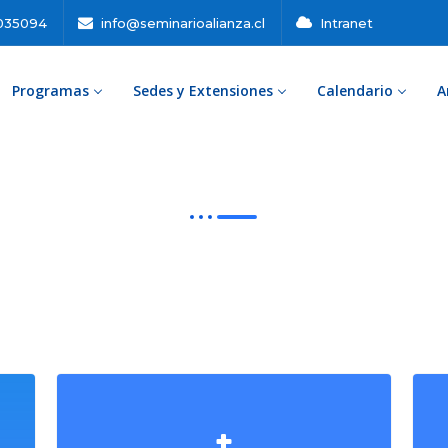
035094
info@seminarioalianza.cl
Intranet
Programas
Sedes y Extensiones
Calendario
A
Cursos Certificados
Santiago | Concepción | Temuco