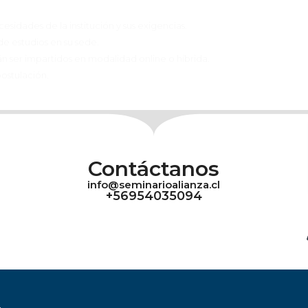
cesidades de la institución y sus exigencias.
de estudios en su sede.
n ser impartidos en modalidad online o híbrida.
postulación.
Contáctanos
info@seminarioalianza.cl
+56954035094