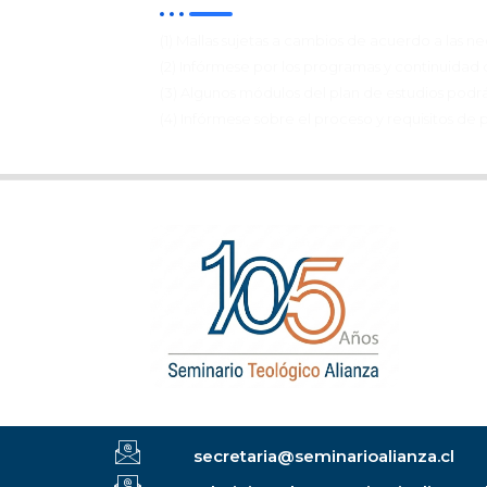
(1) Mallas sujetas a cambios de acuerdo a las ne
(2) Infórmese por los programas y continuidad 
(3) Algunos módulos del plan de estudios podrá
(4) Infórmese sobre el proceso y requisitos de 
secretaria@seminarioalianza.cl